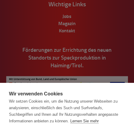
Wichtige Links
Jobs
Magazin
Kontakt
Förderungen zur Errichtung des neuen
Standorts zur Speckproduktion in
Haiming/Tirol.
Wir verwenden Cookies
Wir setzen Cookies ein, um die Nutzung unserer Webseiten zu
analysieren, einschließlich des Such und Surfverlaufs,
Suchbegriffen und Ihnen auf Ihr Nutzungsverhalten angepasste
Informationen anbieten zu können.
Lernen Sie mehr
© Handl Tyrol 2026