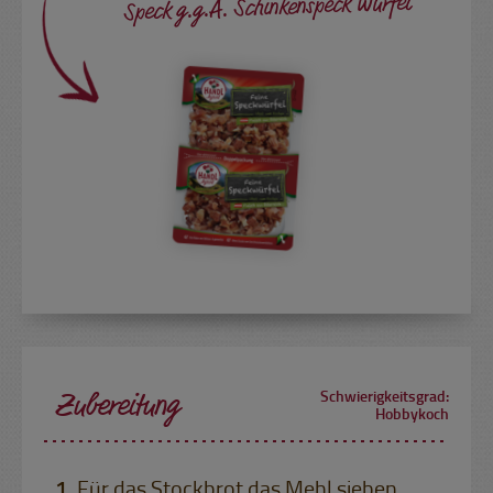
Speck g.g.A. Schinkenspeck Würfel
Zubereitung
Schwierigkeitsgrad:
Hobbykoch
Für das Stockbrot das Mehl sieben