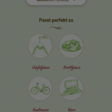
NÄHRWERTE / ZUTATEN
Passt perfekt zu
Gipfeljause
Brettljause
Radtouren
Büro