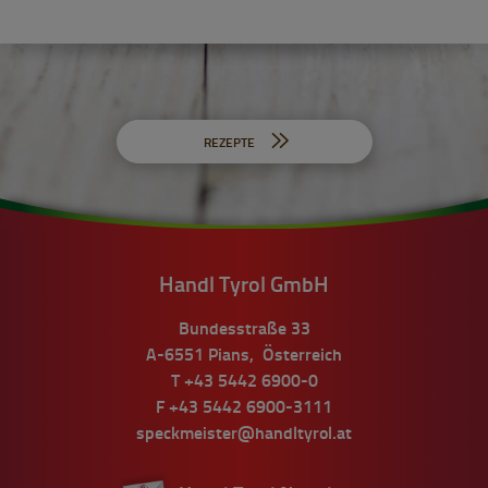
REZEPTE
Handl Tyrol GmbH
Bundesstraße 33
A-6551
Pians
,
Österreich
T
+43 5442 6900-0
F
+43 5442 6900-3111
speckmeister@handltyrol.at