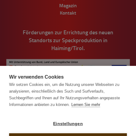
Magazin
Kontakt
Förderungen zur Errichtung des neuen
Standorts zur Speckproduktion in
Haiming/Tirol.
Wir verwenden Cookies
Wir setzen Cookies ein, um die Nutzung unserer Webseiten zu
analysieren, einschließlich des Such und Surfverlaufs,
Suchbegriffen und Ihnen auf Ihr Nutzungsverhalten angepasste
Informationen anbieten zu können.
Lernen Sie mehr
© Handl Tyrol 2026
Einstellungen
Impressum