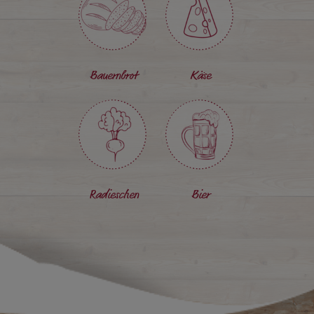
Bauernbrot
Käse
Radieschen
Bier