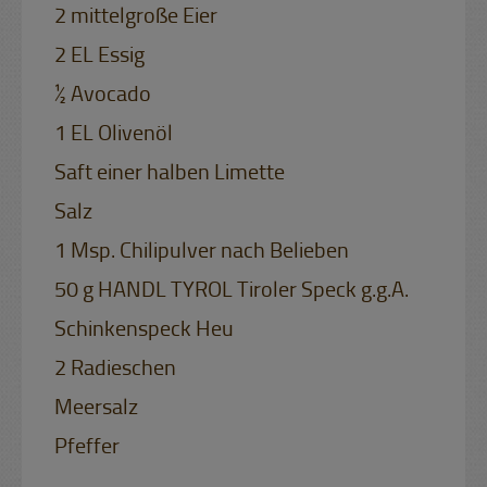
2 mittelgroße Eier
2 EL Essig
½ Avocado
1 EL Olivenöl
Saft einer halben Limette
Salz
1 Msp. Chilipulver nach Belieben
50 g HANDL TYROL Tiroler Speck g.g.A.
Schinkenspeck Heu
2 Radieschen
Meersalz
Pfeffer