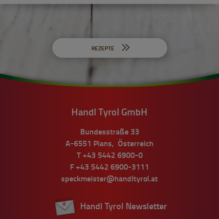
REZEPTE
Handl Tyrol GmbH
Bundesstraße 33
A-6551
Pians
,
Österreich
T
+43 5442 6900-0
F
+43 5442 6900-3111
speckmeister@handltyrol.at
Handl Tyrol Newsletter