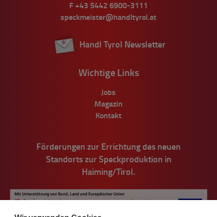
F
+43 5442 6900-3111
speckmeister@handltyrol.at
Handl Tyrol Newsletter
Wichtige Links
Jobs
Magazin
Kontakt
Förderungen zur Errichtung des neuen
Standorts zur Speckproduktion in
Haiming/Tirol.