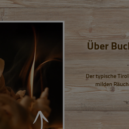
Über Buc
Der typische Tir
milden Räuch