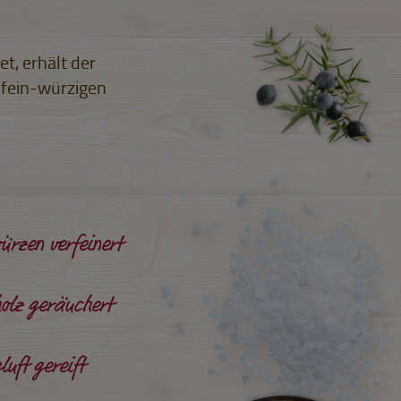
t, erhält der
 fein-würzigen
rzen verfeinert
olz geräuchert
luft gereift