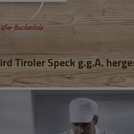
 über Buchenholz
rd Tiroler Speck g.g.A. herge