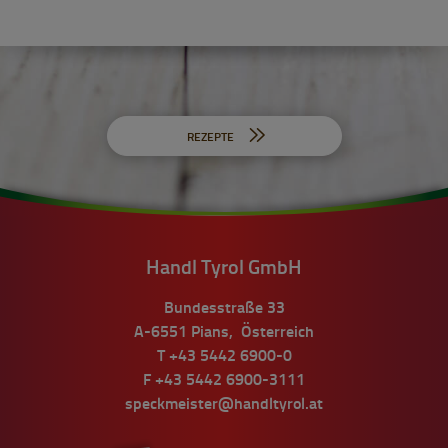
REZEPTE
Handl Tyrol GmbH
Bundesstraße 33
A-6551
Pians
,
Österreich
T
+43 5442 6900-0
F
+43 5442 6900-3111
speckmeister@handltyrol.at