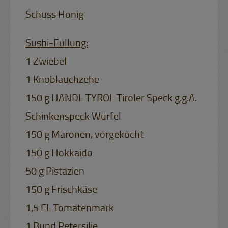
Schuss Honig
Sushi-Füllung:
1 Zwiebel
1 Knoblauchzehe
150 g HANDL TYROL Tiroler Speck g.g.A.
Schinkenspeck Würfel
150 g Maronen, vorgekocht
150 g Hokkaido
50 g Pistazien
150 g Frischkäse
1,5 EL Tomatenmark
1 Bund Petersilie