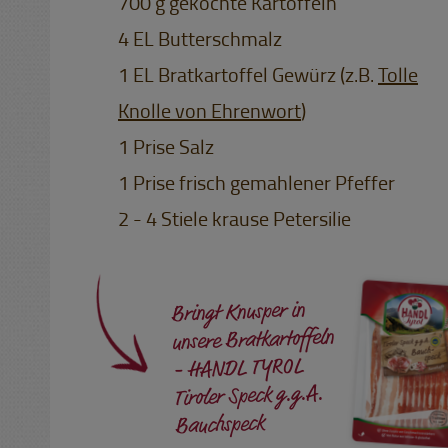
700 g gekochte Kartoffeln
4 EL Butterschmalz
1 EL Bratkartoffel Gewürz (z.B.
Tolle
Knolle von Ehrenwort
)
1 Prise Salz
1 Prise frisch gemahlener Pfeffer
2 - 4 Stiele krause Petersilie
Bringt Knusper in
unsere Bratkartoffeln
- HANDL TYROL
Tiroler Speck g.g.A.
Bauchspeck