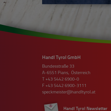
Handl Tyrol GmbH
Bundesstraße 33
A-6551
Pians
,
Österreich
T
+43 5442 6900-0
F
+43 5442 6900-3111
speckmeister@handltyrol.at
Handl Tyrol Newsletter