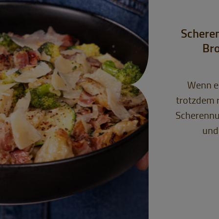
Scheren
Bro
Wenn es
trotzdem r
Scherennud
und