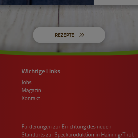
REZEPTE
Wichtige Links
Jobs
Magazin
Kontakt
Förderungen zur Errichtung des neuen
Standorts zur Speckproduktion in Haiming/Tirol.