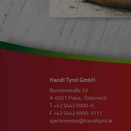
Handl Tyrol GmbH
Bundesstraße 33
A-6551
Pians
,
Österreich
T
+43 5442 6900-0
F
+43 5442 6900-3111
speckmeister@handltyrol.at