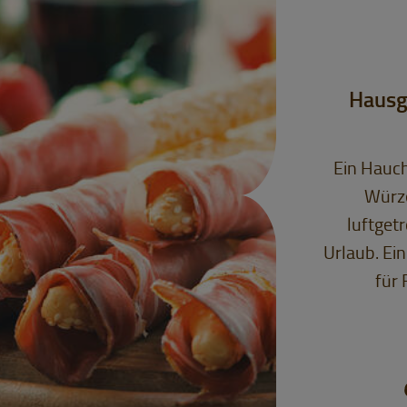
Hausg
Ein Hauch
Würze
luftget
Urlaub. Ei
für 